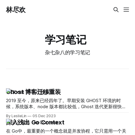
林尽欢
学习笔记
杂七杂八的学习笔记
Ghost 博客迁移重装
2019 至今，原来已经四年了。早期安装 GHOST 环境的时
候，系统版本、node 版本都比较低，Ghost 迭代更新很快，
而最新版需要 node18版本的支持，现有Ubuntu16版本低，无
By LeslieLin
05 Dec 2023
法正常编译 node18 的依赖，所以就导致现在升不上去 ghost
深入浅出 Go Context
最新版，于是乎打算迁移重装。
在 Go中，最重要的一个概念就是并发协程，它只需用一个关