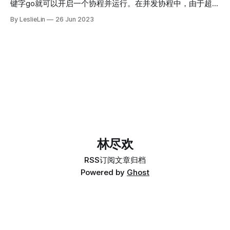
键字go就可以开启一个协程并运行。在并发协程中，由于超
时、取消操作或者一些异常情况，往往需要进行抢占操作或者
By LeslieLin
26 Jun 2023
中断后续操作，比如在实际中当服务器端收到一个请求时，很
可能需要发送几个请求去请求其他服务的数据，由于Go语法
上的同步阻塞写法，我们一般会创建几个goroutine并发去做
一些事情；那么这时候很可能几个goroutine之间需要共享数
据，还有当request被取消时，创建的几个goroutine也应该被
取消掉，那么这就是context的用武之地。
林尽欢
RSS订阅
文章归档
Powered by
Ghost