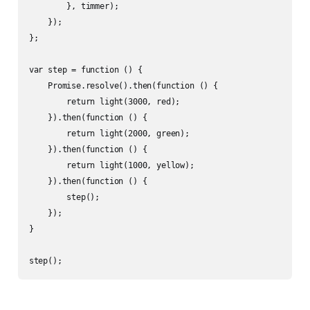
        }, timmer);

    });

};

var step = function () {

    Promise.resolve().then(function () {

        return light(3000, red);

    }).then(function () {

        return light(2000, green);

    }).then(function () {

        return light(1000, yellow);

    }).then(function () {

        step();

    });

}
