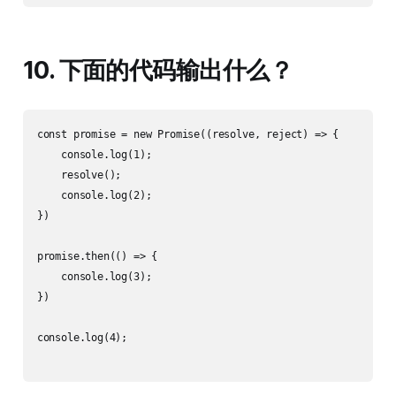
10. 下面的代码输出什么？
const promise = new Promise((resolve, reject) => {

    console.log(1);

    resolve();

    console.log(2);

})

promise.then(() => {

    console.log(3);

})

console.log(4);
