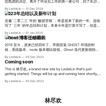
思熟虑的决定。离开了毕业后工作的第一家公司，到了长沙工
作。 离开一个待了多年的城市，心里难免有些复杂，可我觉
By LeslieLin
31 Dec 2024
得生活就该这样走走停停，跳出熟悉的舒适圈，去看看不同的
2023年总结以及新年计划
风景。
尝遍`二零二三`年的`酸甜苦辣`，终是迎来了新的一年。连续
写了`三年`的年总结和计划，本来今年是打算不写了，但是当
翻看以前写的总结时，字里行间的一些话，封藏的记忆从脑海
By LeslieLin
01 Jan 2024
中如画面一般涌现出来，或许年终总结是珍藏记忆最好的方式
Ghost 博客迁移重装
吧。
2019 至今，原来已经四年了。早期安装 GHOST 环境的时
候，系统版本、node 版本都比较低，Ghost 迭代更新很快，
而最新版需要 node18版本的支持，现有Ubuntu16版本低，无
By LeslieLin
05 Dec 2023
法正常编译 node18 的依赖，所以就导致现在升不上去 ghost
Coming soon
最新版，于是乎打算迁移重装。
This is 林尽欢, a brand new site by LeslieLin that's just
getting started. Things will be up and running here shortly,
but you can subscribe in the meantime if you'd like to stay
By LeslieLin
05 Dec 2023
up to date and receive emails when new content is
published!
林尽欢