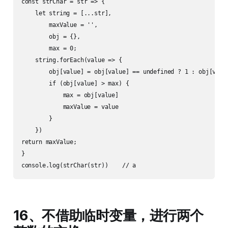
const strChar = str => {

    let string = [...str],

        maxValue = '',

        obj = {},

        max = 0;

    string.forEach(value => {

        obj[value] = obj[value] == undefined ? 1 : obj[value
        if (obj[value] > max) {

            max = obj[value]

            maxValue = value

        }

    })

return maxValue;

}

16、不借助临时变量，进行两个