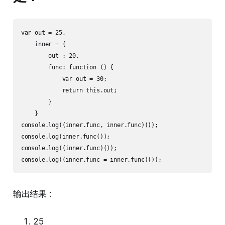
var out = 25,

    inner = {

        out : 20,

        func: function () {

            var out = 30;

            return this.out;

        }

    }

console.log((inner.func, inner.func)());

console.log(inner.func());

console.log((inner.func)());

输出结果 :
25