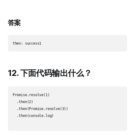
答案
12. 下面代码输出什么？
Promise.resolve(1)

  .then(2)

  .then(Promise.resolve(3))

  .then(console.log)
