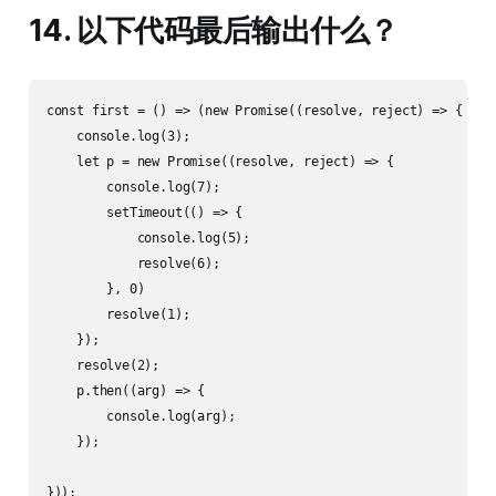
14. 以下代码最后输出什么？
const first = () => (new Promise((resolve, reject) => {

    console.log(3);

    let p = new Promise((resolve, reject) => {

        console.log(7);

        setTimeout(() => {

            console.log(5);

            resolve(6);

        }, 0)

        resolve(1);

    });

    resolve(2);

    p.then((arg) => {

        console.log(arg);

    });

}));
