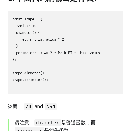
const shape = {

  radius: 10,

  diameter() {

    return this.radius * 2;

  },

  perimeter: () => 2 * Math.PI * this.radius

};

shape.diameter();

shape.perimeter();

答案：
and
20
NaN
请注意，
是普通函数，而
diameter
是箭头函数。
perimeter