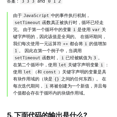
答案：
and
3 3 3
0 1 2
由于
中的事件执行机制，
JavaScript
函数真正被执行时，循环已经走
setTimeout
完。 由于第一个循环中的变量
是使用
关
i
var
键字声明的，因此该值是全局的。 在循环期间，
我们每次使用一元运算符
都会将
的值增加
++
i
。 因此在第一个例子中，当调用
1
函数时，
已经被赋值为
。
setTimeout
i
3
在第二个循环中，使用
关键字声明变量
：
let
i
使用
（和
）关键字声明的变量是具
let
const
有块作用域的（块是
之间的任何东西）。 在
{}
每次迭代期间，
将被创建为一个新值，并且每
i
个值都会存在于循环内的块级作用域。
5. 下面代码的输出是什么?