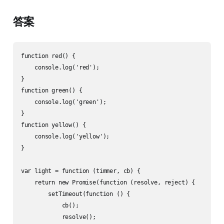
答案
function red() {

    console.log('red');

}

function green() {

    console.log('green');

}

function yellow() {

    console.log('yellow');

}

var light = function (timmer, cb) {

    return new Promise(function (resolve, reject) {

        setTimeout(function () {

            cb();

            resolve();
