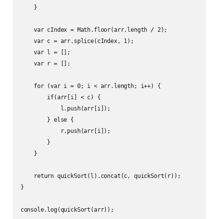
    }

    var cIndex = Math.floor(arr.length / 2);

    var c = arr.splice(cIndex, 1);

    var l = [];

    var r = [];

    for (var i = 0; i < arr.length; i++) {

        if(arr[i] < c) {

            l.push(arr[i]);

        } else {

            r.push(arr[i]);

        }

    }

    return quickSort(l).concat(c, quickSort(r));

}
