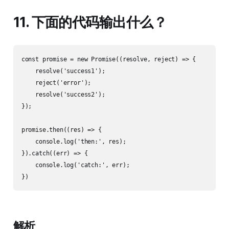
11. 下面的代码输出什么？
const promise = new Promise((resolve, reject) => {

    resolve('success1');

    reject('error');

    resolve('success2');

});

promise.then((res) => {

    console.log('then:', res);

}).catch((err) => {

    console.log('catch:', err);

解析