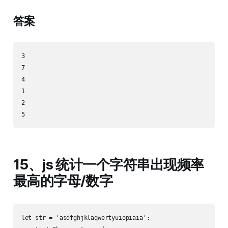
答案
3

7

4

1

2

15、js 统计一个字符串出现频率
最高的字母/数字
let str = 'asdfghjklaqwertyuiopiaia';
