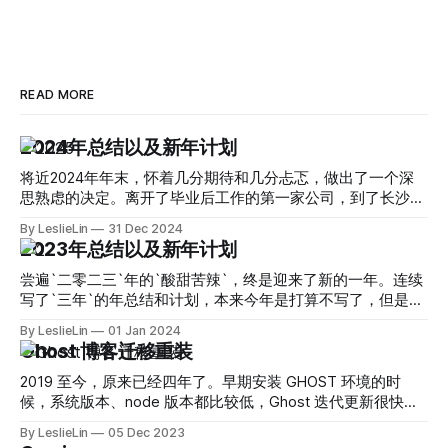
READ MORE
2024年总结以及新年计划
将近2024年年末，怀着几分期待和几分忐忑，做出了一个深
思熟虑的决定。离开了毕业后工作的第一家公司，到了长沙工
作。 离开一个待了多年的城市，心里难免有些复杂，可我觉
By LeslieLin
31 Dec 2024
得生活就该这样走走停停，跳出熟悉的舒适圈，去看看不同的
2023年总结以及新年计划
风景。
尝遍`二零二三`年的`酸甜苦辣`，终是迎来了新的一年。连续
写了`三年`的年总结和计划，本来今年是打算不写了，但是当
翻看以前写的总结时，字里行间的一些话，封藏的记忆从脑海
By LeslieLin
01 Jan 2024
中如画面一般涌现出来，或许年终总结是珍藏记忆最好的方式
Ghost 博客迁移重装
吧。
2019 至今，原来已经四年了。早期安装 GHOST 环境的时
候，系统版本、node 版本都比较低，Ghost 迭代更新很快，
而最新版需要 node18版本的支持，现有Ubuntu16版本低，无
By LeslieLin
05 Dec 2023
法正常编译 node18 的依赖，所以就导致现在升不上去 ghost